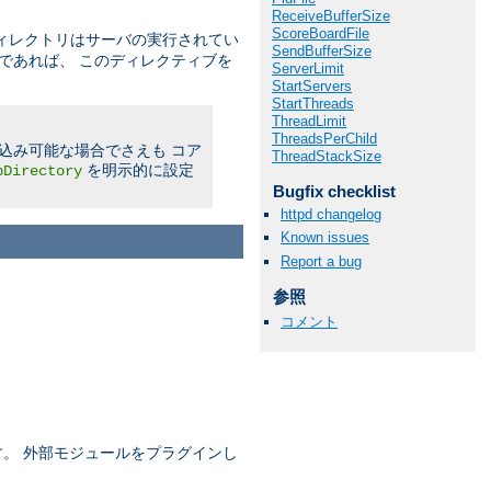
ReceiveBufferSize
ScoreBoardFile
ィレクトリはサーバの実行されてい
SendBufferSize
であれば、 このディレクティブを
ServerLimit
StartServers
StartThreads
ThreadLimit
ThreadsPerChild
書き込み可能な場合でさえも コア
ThreadStackSize
を明示的に設定
pDirectory
Bugfix checklist
httpd changelog
Known issues
Report a bug
参照
コメント
ます。 外部モジュールをプラグインし