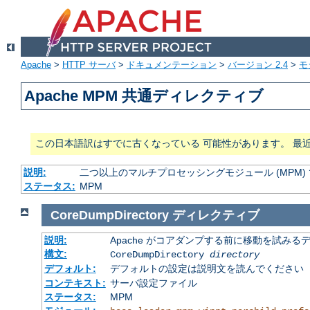
Apache
>
HTTP サーバ
>
ドキュメンテーション
>
バージョン 2.4
>
モ
Apache MPM 共通ディレクティブ
この日本語訳はすでに古くなっている 可能性があります。 最
説明:
二つ以上のマルチプロセッシングモジュール (MPM
ステータス:
MPM
CoreDumpDirectory
ディレクティブ
説明:
Apache がコアダンプする前に移動を試みる
構文:
CoreDumpDirectory
directory
デフォルト:
デフォルトの設定は説明文を読んでください
コンテキスト:
サーバ設定ファイル
ステータス:
MPM