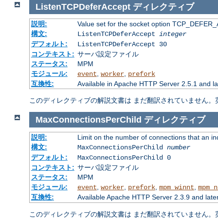
ListenTCPDeferAccept
ディレクティブ
説明:
Value set for the socket option TCP_DEFER_A
構文:
ListenTCPDeferAccept
integer
デフォルト:
ListenTCPDeferAccept 30
コンテキスト:
サーバ設定ファイル
ステータス:
MPM
モジュール:
,
,
event
worker
prefork
互換性:
Available in Apache HTTP Server 2.5.1 and la
このディレクティブの解説文書は まだ翻訳されていません。
MaxConnectionsPerChild
ディレクティブ
説明:
Limit on the number of connections that an indiv
構文:
MaxConnectionsPerChild
number
デフォルト:
MaxConnectionsPerChild 0
コンテキスト:
サーバ設定ファイル
ステータス:
MPM
モジュール:
,
,
,
,
event
worker
prefork
mpm_winnt
mpm_n
互換性:
Available Apache HTTP Server 2.3.9 and late
このディレクティブの解説文書は まだ翻訳されていません。