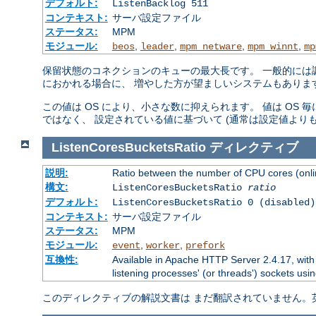
デフォルト:
ListenBacklog 511
コンテキスト:
サーバ設定ファイル
ステータス:
MPM
モジュール:
,
,
,
,
beos
leader
mpm_netware
mpm_winnt
mp
保留状態のコネクションのキューの最大長です。 一般的には調
におかれる場合に、 増やした方が望ましいシステムもありま
この値は OS により、小さな数に抑えられます。 値は OS
ではなく、 設定されている値に基づいて (通常は設定値より
ListenCoresBucketsRatio
ディレクティブ
説明:
Ratio between the number of CPU cores (onlin
構文:
ListenCoresBucketsRatio
ratio
デフォルト:
ListenCoresBucketsRatio 0 (disabled)
コンテキスト:
サーバ設定ファイル
ステータス:
MPM
モジュール:
,
,
event
worker
prefork
互換性:
Available in Apache HTTP Server 2.4.17, with
listening processes' (or threads') sockets usin
このディレクティブの解説文書は まだ翻訳されていません。