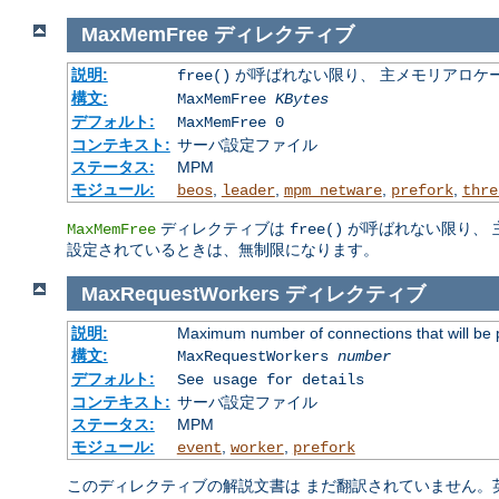
MaxMemFree
ディレクティブ
説明:
が呼ばれない限り、 主メモリアロケ
free()
構文:
MaxMemFree
KBytes
デフォルト:
MaxMemFree 0
コンテキスト:
サーバ設定ファイル
ステータス:
MPM
モジュール:
,
,
,
,
beos
leader
mpm_netware
prefork
thre
ディレクティブは
が呼ばれない限り、 
MaxMemFree
free()
設定されているときは、無制限になります。
MaxRequestWorkers
ディレクティブ
説明:
Maximum number of connections that will be 
構文:
MaxRequestWorkers
number
デフォルト:
See usage for details
コンテキスト:
サーバ設定ファイル
ステータス:
MPM
モジュール:
,
,
event
worker
prefork
このディレクティブの解説文書は まだ翻訳されていません。