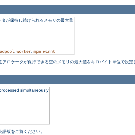
ータが保持し続けられるメモリの最大量
,
,
adpool
worker
mpm_winnt
主アロケータが保持できる空のメモリの最大値をキロバイト単位で設定
processed simultaneously
英語版をご覧ください。