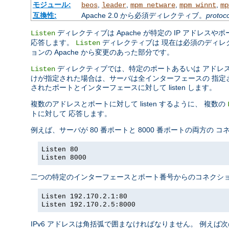
モジュール:
,
,
,
,
beos
leader
mpm_netware
mpm_winnt
mp
互換性:
Apache 2.0 から必須ディレクティブ。
protoco
ディレクティブは Apache が特定の IP アドレスや
Listen
応答します。
ディレクティブは 現在は必須のディレ
Listen
ョンの Apache から変更のあった部分です。
ディレクティブでは、特定のポートあるいは アドレ
Listen
けが指定された場合は、サーバは全インターフェースの 指定された
されたポートとインターフェースに対して listen します。
複数のアドレスとポートに対して listen するように、 複数の
トに対して 応答します。
例えば、サーバが 80 番ポートと 8000 番ポートの両方の
Listen 80
Listen 8000
二つの特定のインターフェースとポート番号からのコネクショ
Listen 192.170.2.1:80
Listen 192.170.2.5:8000
IPv6 アドレスは角括弧で囲まなければなりません。 例えば