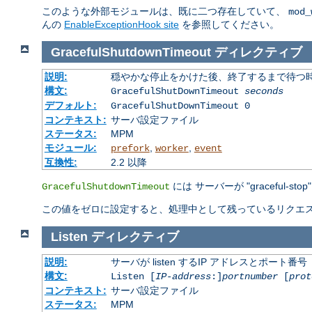
このような外部モジュールは、既に二つ存在していて、
mod_
んの
EnableExceptionHook site
を参照してください。
GracefulShutdownTimeout
ディレクティブ
説明:
穏やかな停止をかけた後、終了するまで待つ
構文:
GracefulShutDownTimeout
seconds
デフォルト:
GracefulShutDownTimeout 0
コンテキスト:
サーバ設定ファイル
ステータス:
MPM
モジュール:
,
,
prefork
worker
event
互換性:
2.2 以降
には サーバーが "gracefu
GracefulShutdownTimeout
この値をゼロに設定すると、処理中として残っているリクエス
Listen
ディレクティブ
説明:
サーバが listen するIP アドレスとポート番号
構文:
Listen [
IP-address
:]
portnumber
[
prot
コンテキスト:
サーバ設定ファイル
ステータス:
MPM