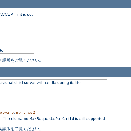
CCEPT if it is set
ter
英語版をご覧ください。
idual child server will handle during its life
,
etware
mpmt_os2
r. The old name
is still supported.
MaxRequestsPerChild
英語版をご覧ください。