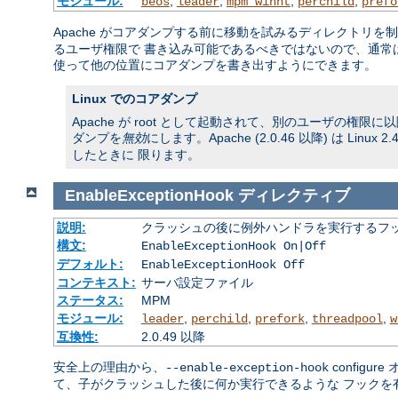
モジュール:
,
,
,
,
beos
leader
mpm_winnt
perchild
prefo
Apache がコアダンプする前に移動を試みるディレクトリを
るユーザ権限で 書き込み可能であるべきではないので、通常
使って他の位置にコアダンプを書き出すようにできます。
Linux でのコアダンプ
Apache が root として起動されて、別のユーザの権
ダンプを
無効
にします。Apache (2.0.46 以降) は 
したときに 限ります。
EnableExceptionHook
ディレクティブ
説明:
クラッシュの後に例外ハンドラを実行するフ
構文:
EnableExceptionHook On|Off
デフォルト:
EnableExceptionHook Off
コンテキスト:
サーバ設定ファイル
ステータス:
MPM
モジュール:
,
,
,
,
leader
perchild
prefork
threadpool
w
互換性:
2.0.49 以降
安全上の理由から、
config
--enable-exception-hook
て、子がクラッシュした後に何か実行できるような フックを