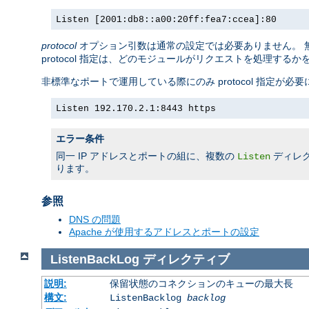
Listen [2001:db8::a00:20ff:fea7:ccea]:80
protocol
オプション引数は通常の設定では必要ありません。 無
protocol 指定は、どのモジュールがリクエストを処理する
非標準なポートで運用している際にのみ protocol 指定が必
Listen 192.170.2.1:8443 https
エラー条件
同一 IP アドレスとポートの組に、複数の
ディレ
Listen
ります。
参照
DNS の問題
Apache が使用するアドレスとポートの設定
ListenBackLog
ディレクティブ
説明:
保留状態のコネクションのキューの最大長
構文:
ListenBacklog
backlog