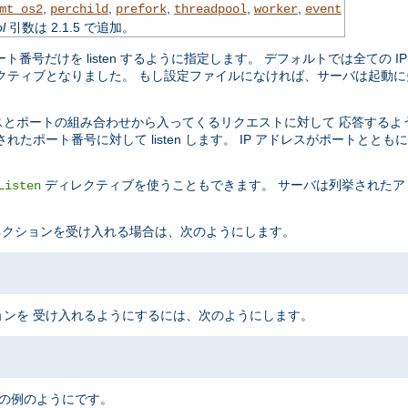
,
,
,
,
,
mt_os2
perchild
prefork
threadpool
worker
event
l
引数は 2.1.5 で追加。
ポート番号だけを listen するように指定します。 デフォルトでは全ての
クティブとなりました。 もし設定ファイルになければ、サーバは起動に
スとポートの組み合わせから入ってくるリクエストに対して 応答するよ
ポート番号に対して listen します。 IP アドレスがポートとと
ディレクティブを使うこともできます。 サーバは列挙されたア
Listen
 コネクションを受け入れる場合は、次のようにします。
ンを 受け入れるようにするには、次のようにします。
次の例のようにです。