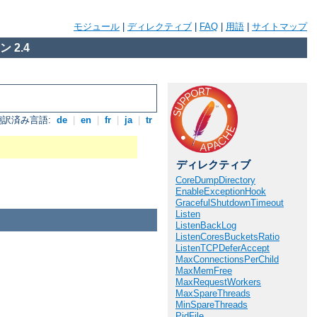
モジュール
|
ディレクティブ
|
FAQ
|
用語
|
サイトマップ
 2.4
翻訳済み言語:
de
|
en
|
fr
|
ja
|
tr
ディレクティブ
CoreDumpDirectory
EnableExceptionHook
GracefulShutdownTimeout
Listen
ListenBackLog
ListenCoresBucketsRatio
ListenTCPDeferAccept
MaxConnectionsPerChild
MaxMemFree
MaxRequestWorkers
MaxSpareThreads
MinSpareThreads
PidFile