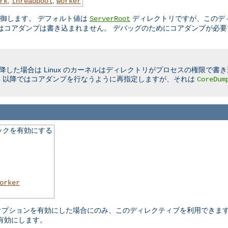
,
,
rk
threadpool
worker
制御します。 デフォルト値は
ディレクトリですが、このデ
ServerRoot
はコアダンプは書き込まれません。 デバッグのためにコアダンプが必要
限に以降した場合は Linux のカーネルはディレクトリがプロセスの権限で
Linux 2.4 以降ではコアダンプを行なうように再指定しますが、それは
CoreDum
ックを有効にする
orker
ure オプションを有効にした場合にのみ、このディレクティブを利用でき
有効にします。