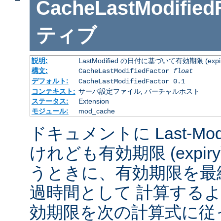
CacheLastModified
ティブ
説明:
LastModified の日付に基づいて有効期限 (
構文:
CacheLastModifiedFactor
float
デフォルト:
CacheLastModifiedFactor 0.1
コンテキスト:
サーバ設定ファイル, バーチャルホスト
ステータス:
Extension
モジュール:
mod_cache
ドキュメントに Last-Mod
けれども有効期限 (expi
うときに、有効期限を最
過時間として 計算する
効期限を次の計算式に従