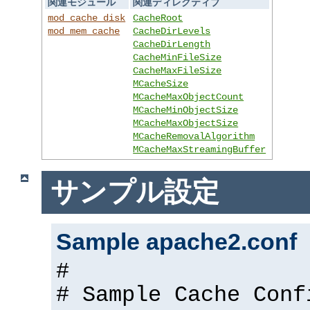
関連モジュール
関連ディレクティブ
mod_cache_disk
CacheRoot
mod_mem_cache
CacheDirLevels
CacheDirLength
CacheMinFileSize
CacheMaxFileSize
MCacheSize
MCacheMaxObjectCount
MCacheMinObjectSize
MCacheMaxObjectSize
MCacheRemovalAlgorithm
MCacheMaxStreamingBuffer
サンプル設定
Sample apache2.conf
#
# Sample Cache Conf