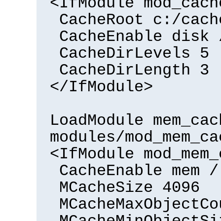
<IfModule mod_cach
CacheRoot c:/cach
CacheEnable disk 
CacheDirLevels 5
CacheDirLength 3
</IfModule>
LoadModule mem_cac
modules/mod_mem_ca
<IfModule mod_mem_
CacheEnable mem /
MCacheSize 4096
MCacheMaxObjectCo