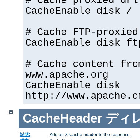
# Cache proxied url
CacheEnable disk /
# Cache FTP-proxied
CacheEnable disk ft
# Cache content fro
www.apache.org
CacheEnable disk
http://www.apache.o
CacheHeader
ディ
説明:
Add an X-Cache header to the response.