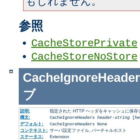
もしれません。
参照
CacheStorePrivate
CacheStoreNoStore
CacheIgnoreHeader
ブ
説明:
指定された HTTP ヘッダをキャッシュに保存
構文:
CacheIgnoreHeaders
header-string
[
he
デフォルト:
CacheIgnoreHeaders None
コンテキスト:
サーバ設定ファイル, バーチャルホスト
ステータス:
Extension