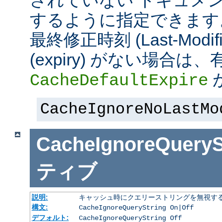
されていない ドキュメ
するように指定できます
最終修正時刻 (Last-Modi
(expiry) がない場合
CacheDefaultExpire
CacheIgnoreNoLastMo
CacheIgnoreQueryS
ティブ
説明:
キャッシュ時にクエリーストリングを無視す
構文:
CacheIgnoreQueryString On|Off
デフォルト:
CacheIgnoreQueryString Off