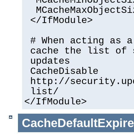
MCacheMinObjectSi
MCacheMaxObjectSi
</IfModule>
# When acting as a
cache the list of 
updates
CacheDisable
http://security.up
list/
</IfModule>
CacheDefaultExpire