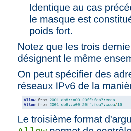
Identique au cas précé
le masque est constitu
poids fort.
Notez que les trois derni
désignent le même ensem
On peut spécifier des adr
réseaux IPv6 de la manièr
Allow
 from 
2001:db8::a00:20ff:fea7:ccea
Allow
 from 
2001:db8::a00:20ff:fea7:ccea
/
10
Le troisième format d'argu
permet de contrôle