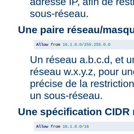
adresse IP, afin de rest
sous-réseau.
Une paire réseau/masq
Allow
 from 
10.1
.
0.0
/
255.255
.
0.0
Un réseau a.b.c.d, et 
réseau w.x.y.z, pour un
précise de la restricti
un sous-réseau.
Une spécification CIDR
Allow
 from 
10.1
.
0.0
/
16