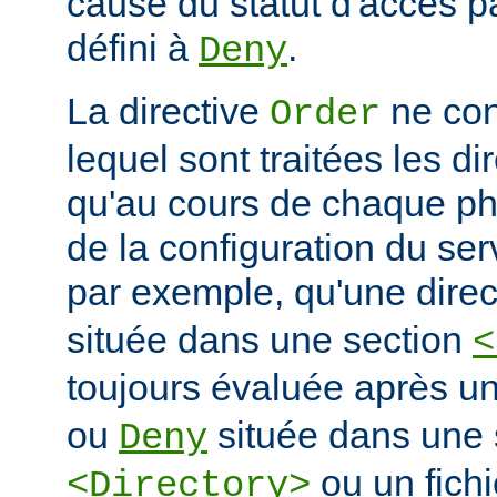
cause du statut d'accès pa
défini à
.
Deny
La directive
ne con
Order
lequel sont traitées les di
qu'au cours de chaque ph
de la configuration du ser
par exemple, qu'une dire
située dans une section
<
toujours évaluée après un
ou
située dans une 
Deny
ou un fich
<Directory>