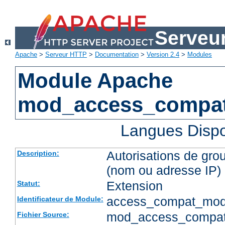
Serveu
Apache
>
Serveur HTTP
>
Documentation
>
Version 2.4
>
Modules
Module Apache
mod_access_compa
Langues Dispo
Autorisations de gro
Description:
(nom ou adresse IP)
Extension
Statut:
access_compat_mod
Identificateur de Module:
mod_access_compat
Fichier Source: