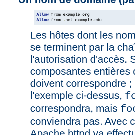
Allow
 from example
.
Allow
 from 
.
net example
.
edu
Les hôtes dont les no
se terminent par la cha
l'autorisation d'accès. 
composantes entières 
doivent correspondre ; 
l'exemple ci-dessus,
f
correspondra, mais
fo
conviendra pas. Avec ce
Apache httpd va effect