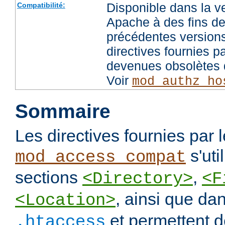
Disponible dans la v
Compatibilité:
Apache à des fins de
précédentes versions
directives fournies p
devenues obsolètes d
Voir
mod_authz_ho
Sommaire
Les directives fournies par
s'uti
mod_access_compat
sections
,
<Directory>
<F
, ainsi que dan
<Location>
et permettent de
.htaccess