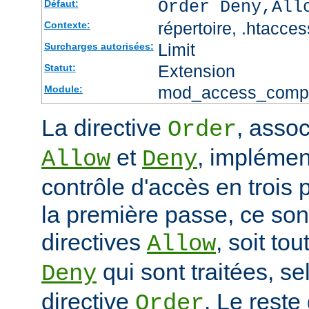
Order Deny,All
Défaut:
répertoire, .htacces
Contexte:
Limit
Surcharges autorisées:
Extension
Statut:
mod_access_comp
Module:
La directive
, assoc
Order
et
, impléme
Allow
Deny
contrôle d'accès en trois
la première passe, ce sont
directives
, soit tou
Allow
qui sont traitées, sel
Deny
directive
. Le reste
Order