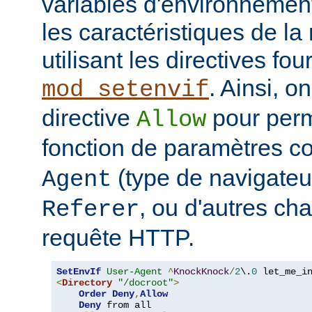
variables d'environnemen
les caractéristiques de la 
utilisant les directives fo
. Ainsi, on
mod_setenvif
directive
pour perm
Allow
fonction de paramètres 
(type de navigateur
Agent
, ou d'autres ch
Referer
requête HTTP.
SetEnvIf
User-Agent
^
KnockKnock
/
2
\.
0
<
Directory
"/docroot"
>
Order
Deny
,
Allow
Deny
 from all
