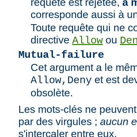
requête est rejetée,
à 
corresponde aussi à un
Toute requête qui ne 
directive
ou
Allow
De
Mutual-failure
Cet argument a le mêm
et est de
Allow,Deny
obsolète.
Les mots-clés ne peuvent
par des virgules ;
aucun 
s'intercaler entre eux.