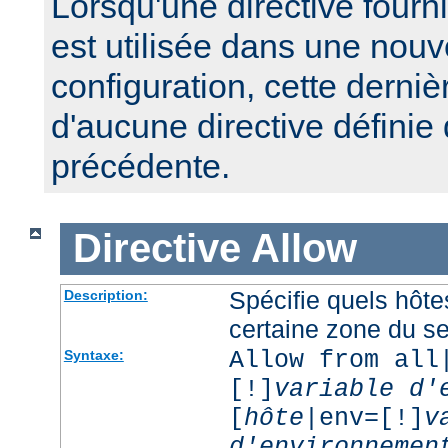
Lorsqu'une directive fourn
est utilisée dans une nouv
configuration, cette derniè
d'aucune directive définie
précédente.
Directive
Allow
Spécifie quels hôt
Description:
certaine zone du s
Allow from all
Syntaxe:
[!]
variable d'
[
hôte
|env=[!]
v
d'environnemen